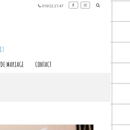
010/22.27.47
83
S DE MARIAGE
CONTACT