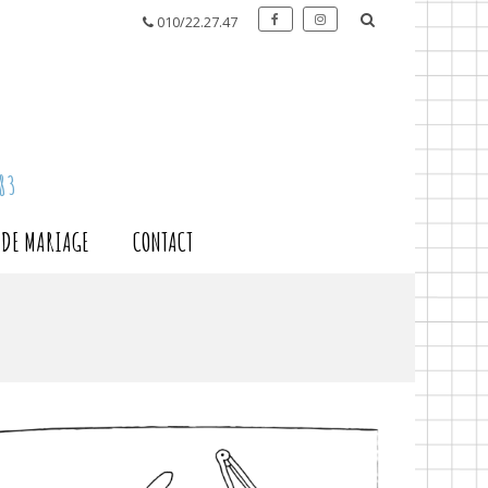
010/22.27.47
83
S DE MARIAGE
CONTACT