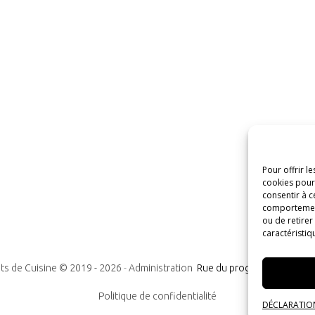
Pour offrir l
cookies pour 
consentir à c
comportement 
ou de retirer
caractéristiq
ts de Cuisine © 2019 -
2026
-
Administration
Rue du progrès n°7, 1300
Politique de confidentialité
DÉCLARATION 