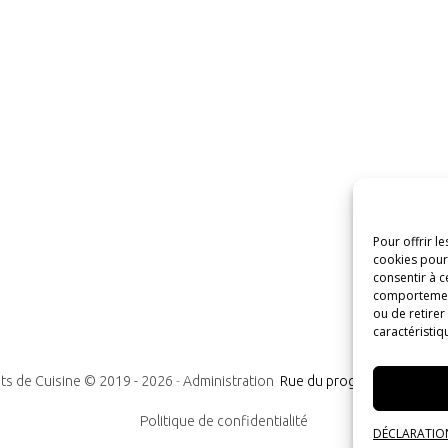
Pour offrir l
cookies pour 
consentir à c
comportement 
ou de retirer
caractéristiq
ts de Cuisine © 2019 -
2026
-
Administration
Rue du progrès n°7, 1300
Politique de confidentialité
DÉCLARATION 