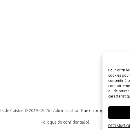
Pour offrir l
cookies pour 
consentir à c
comportement 
ou de retirer
caractéristiq
ts de Cuisine © 2019 -
2026
-
Administration
Rue du progrès n°7, 1300
Politique de confidentialité
DÉCLARATION 