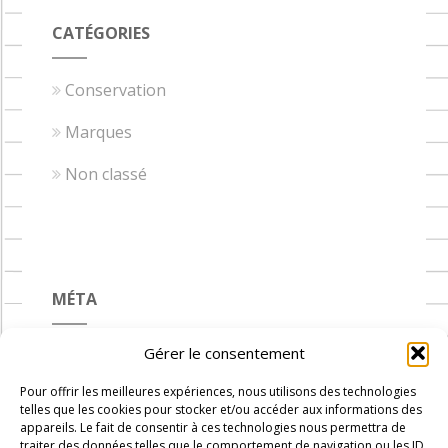
CATÉGORIES
Conservation
Marques
Non classé
MÉTA
Gérer le consentement
Connexion
Pour offrir les meilleures expériences, nous utilisons des technologies
Flux des publications
telles que les cookies pour stocker et/ou accéder aux informations des
appareils. Le fait de consentir à ces technologies nous permettra de
Flux des commentaires
traiter des données telles que le comportement de navigation ou les ID