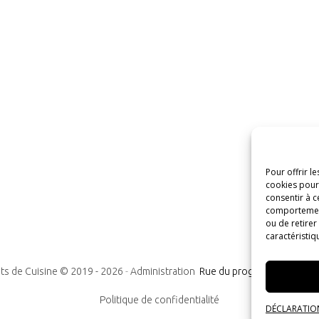
Pour offrir l
cookies pour 
consentir à c
comportement 
ou de retirer
caractéristiq
ts de Cuisine © 2019 -
2026
-
Administration
Rue du progrès n°7, 1300
Politique de confidentialité
DÉCLARATION 