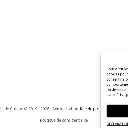
Pour offrir l
cookies pour 
consentir à c
comportement 
ou de retirer
caractéristiq
ts de Cuisine © 2019 -
2026
-
Administration
Rue du progrès n°7, 1300
Politique de confidentialité
DÉCLARATION 