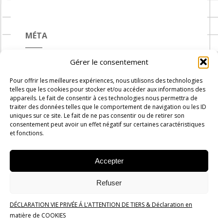
MÉTA
Gérer le consentement
Connexion
Pour offrir les meilleures expériences, nous utilisons des technologies
Flux des publications
telles que les cookies pour stocker et/ou accéder aux informations des
appareils. Le fait de consentir à ces technologies nous permettra de
Flux des commentaires
traiter des données telles que le comportement de navigation ou les ID
uniques sur ce site. Le fait de ne pas consentir ou de retirer son
Site de WordPress-FR
consentement peut avoir un effet négatif sur certaines caractéristiques
et fonctions.
Accepter
Carnets de Cuisine © 2019 -
2026
-
Administration
Rue du
Refuser
progrès n°7, 1300 Wavre
DÉCLARATION VIE PRIVÉE Á L’ATTENTION DE TIERS & Déclaration en
Politique de confidentialité
matière de COOKIES