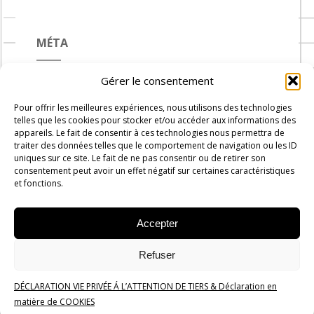
MÉTA
Gérer le consentement
Connexion
Pour offrir les meilleures expériences, nous utilisons des technologies
Flux des publications
telles que les cookies pour stocker et/ou accéder aux informations des
appareils. Le fait de consentir à ces technologies nous permettra de
Flux des commentaires
traiter des données telles que le comportement de navigation ou les ID
uniques sur ce site. Le fait de ne pas consentir ou de retirer son
Site de WordPress-FR
consentement peut avoir un effet négatif sur certaines caractéristiques
et fonctions.
Accepter
Carnets de Cuisine © 2019 -
2026
-
Administration
Rue du
Refuser
progrès n°7, 1300 Wavre
DÉCLARATION VIE PRIVÉE Á L’ATTENTION DE TIERS & Déclaration en
Politique de confidentialité
matière de COOKIES