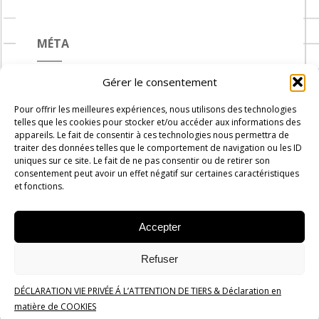
MÉTA
Gérer le consentement
Connexion
Pour offrir les meilleures expériences, nous utilisons des technologies
Flux des publications
telles que les cookies pour stocker et/ou accéder aux informations des
appareils. Le fait de consentir à ces technologies nous permettra de
Flux des commentaires
traiter des données telles que le comportement de navigation ou les ID
uniques sur ce site. Le fait de ne pas consentir ou de retirer son
Site de WordPress-FR
consentement peut avoir un effet négatif sur certaines caractéristiques
et fonctions.
Accepter
Carnets de Cuisine © 2019 -
2026
-
Administration
Rue du
Refuser
progrès n°7, 1300 Wavre
DÉCLARATION VIE PRIVÉE Á L’ATTENTION DE TIERS & Déclaration en
Politique de confidentialité
matière de COOKIES