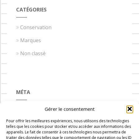
CATÉGORIES
Conservation
Marques
Non classé
MÉTA
Gérer le consentement
Connexion
Pour offrir les meilleures expériences, nous utilisons des technologies
Flux des publications
telles que les cookies pour stocker et/ou accéder aux informations des
appareils. Le fait de consentir à ces technologies nous permettra de
Flux des commentaires
traiter des données telles que le comportement de navigation ou les ID