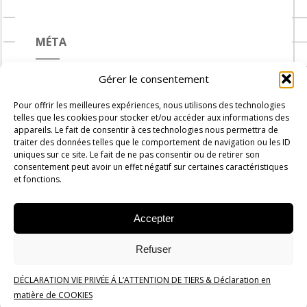
MÉTA
Gérer le consentement
Connexion
Pour offrir les meilleures expériences, nous utilisons des technologies
Flux des publications
telles que les cookies pour stocker et/ou accéder aux informations des
appareils. Le fait de consentir à ces technologies nous permettra de
Flux des commentaires
traiter des données telles que le comportement de navigation ou les ID
uniques sur ce site. Le fait de ne pas consentir ou de retirer son
Site de WordPress-FR
consentement peut avoir un effet négatif sur certaines caractéristiques
et fonctions.
Accepter
Carnets de Cuisine © 2019 -
2026
-
Administration
Rue du
Refuser
progrès n°7, 1300 Wavre
DÉCLARATION VIE PRIVÉE Á L’ATTENTION DE TIERS & Déclaration en
Politique de confidentialité
matière de COOKIES