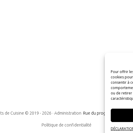
Pour offrir l
cookies pour 
consentir à c
comportement 
ou de retirer
caractéristiq
ts de Cuisine © 2019 -
2026
-
Administration
Rue du progrès n°7, 1300
Politique de confidentialité
DÉCLARATION 