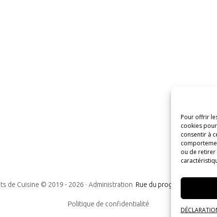
Pour offrir l
cookies pour 
consentir à c
comportement 
ou de retirer
caractéristiq
ts de Cuisine © 2019 -
2026
-
Administration
Rue du progrès n°7, 1300
Politique de confidentialité
DÉCLARATION 