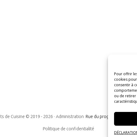
Pour offrir l
cookies pour 
consentir à c
comportement 
ou de retirer
caractéristiq
ts de Cuisine © 2019 -
2026
-
Administration
Rue du progrès n°7, 1300
Politique de confidentialité
DÉCLARATION 