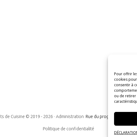
Pour offrir l
cookies pour 
consentir à c
comportement 
ou de retirer
caractéristiq
ts de Cuisine © 2019 -
2026
-
Administration
Rue du progrès n°7, 1300
Politique de confidentialité
DÉCLARATION 