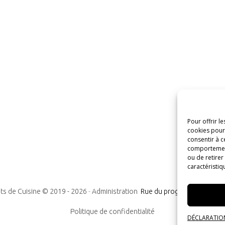
Pour offrir l
cookies pour 
consentir à c
comportement 
ou de retirer
caractéristiq
ts de Cuisine © 2019 -
2026
-
Administration
Rue du progrès n°7, 1300
Politique de confidentialité
DÉCLARATION 