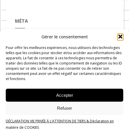
MÉTA
Gérer le consentement
Connexion
Pour offrir les meilleures expériences, nous utilisons des technologies
Flux des publications
telles que les cookies pour stocker et/ou accéder aux informations des
appareils. Le fait de consentir à ces technologies nous permettra de
Flux des commentaires
traiter des données telles que le comportement de navigation ou les ID
uniques sur ce site. Le fait de ne pas consentir ou de retirer son
Site de WordPress-FR
consentement peut avoir un effet négatif sur certaines caractéristiques
et fonctions.
Accepter
Carnets de Cuisine © 2019 -
2026
-
Administration
Rue du
Refuser
progrès n°7, 1300 Wavre
DÉCLARATION VIE PRIVÉE Á L’ATTENTION DE TIERS & Déclaration en
Politique de confidentialité
matière de COOKIES