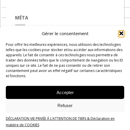
MÉTA
Gérer le consentement
Connexion
Pour offrir les meilleures expériences, nous utilisons des technologies
Flux des publications
telles que les cookies pour stocker et/ou accéder aux informations des
appareils. Le fait de consentir à ces technologies nous permettra de
Flux des commentaires
traiter des données telles que le comportement de navigation ou les ID
uniques sur ce site. Le fait de ne pas consentir ou de retirer son
Site de WordPress-FR
consentement peut avoir un effet négatif sur certaines caractéristiques
et fonctions.
Accepter
Carnets de Cuisine © 2019 -
2026
-
Administration
Rue du
Refuser
progrès n°7, 1300 Wavre
DÉCLARATION VIE PRIVÉE Á L’ATTENTION DE TIERS & Déclaration en
Politique de confidentialité
matière de COOKIES