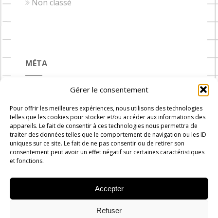
Non classé
MÉTA
Gérer le consentement
Connexion
Pour offrir les meilleures expériences, nous utilisons des technologies
Flux des publications
telles que les cookies pour stocker et/ou accéder aux informations des
appareils. Le fait de consentir à ces technologies nous permettra de
Flux des commentaires
traiter des données telles que le comportement de navigation ou les ID
uniques sur ce site. Le fait de ne pas consentir ou de retirer son
Site de WordPress-FR
consentement peut avoir un effet négatif sur certaines caractéristiques
et fonctions.
Accepter
Carnets de Cuisine © 2019 -
2026
-
Administration
Rue du
Refuser
progrès n°7, 1300 Wavre