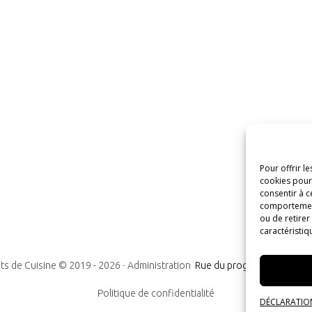
Pour offrir l
cookies pour 
consentir à c
comportement 
ou de retirer
caractéristiq
ts de Cuisine © 2019 -
2026
-
Administration
Rue du progrès n°7, 1300
Politique de confidentialité
DÉCLARATION 