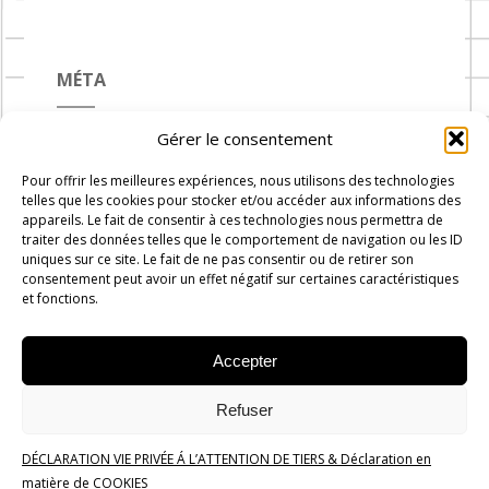
MÉTA
Gérer le consentement
Connexion
Pour offrir les meilleures expériences, nous utilisons des technologies
Flux des publications
telles que les cookies pour stocker et/ou accéder aux informations des
appareils. Le fait de consentir à ces technologies nous permettra de
Flux des commentaires
traiter des données telles que le comportement de navigation ou les ID
uniques sur ce site. Le fait de ne pas consentir ou de retirer son
Site de WordPress-FR
consentement peut avoir un effet négatif sur certaines caractéristiques
et fonctions.
Accepter
Carnets de Cuisine © 2019 -
2026
-
Administration
Rue du
Refuser
progrès n°7, 1300 Wavre
DÉCLARATION VIE PRIVÉE Á L’ATTENTION DE TIERS & Déclaration en
Politique de confidentialité
matière de COOKIES