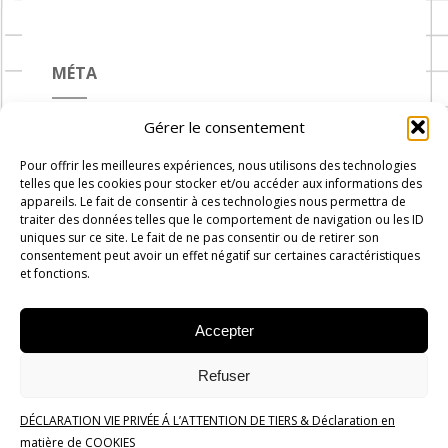
MÉTA
Gérer le consentement
Connexion
Pour offrir les meilleures expériences, nous utilisons des technologies
Flux des publications
telles que les cookies pour stocker et/ou accéder aux informations des
appareils. Le fait de consentir à ces technologies nous permettra de
Flux des commentaires
traiter des données telles que le comportement de navigation ou les ID
uniques sur ce site. Le fait de ne pas consentir ou de retirer son
Site de WordPress-FR
consentement peut avoir un effet négatif sur certaines caractéristiques
et fonctions.
Accepter
Carnets de Cuisine © 2019 -
2026
-
Administration
Rue du
Refuser
progrès n°7, 1300 Wavre
DÉCLARATION VIE PRIVÉE Á L’ATTENTION DE TIERS & Déclaration en
Politique de confidentialité
matière de COOKIES