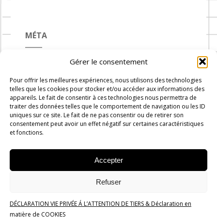
MÉTA
Gérer le consentement
Connexion
Pour offrir les meilleures expériences, nous utilisons des technologies
Flux des publications
telles que les cookies pour stocker et/ou accéder aux informations des
appareils. Le fait de consentir à ces technologies nous permettra de
Flux des commentaires
traiter des données telles que le comportement de navigation ou les ID
uniques sur ce site. Le fait de ne pas consentir ou de retirer son
Site de WordPress-FR
consentement peut avoir un effet négatif sur certaines caractéristiques
et fonctions.
Accepter
Carnets de Cuisine © 2019 -
2026
-
Administration
Rue du
Refuser
progrès n°7, 1300 Wavre
DÉCLARATION VIE PRIVÉE Á L’ATTENTION DE TIERS & Déclaration en
Politique de confidentialité
matière de COOKIES