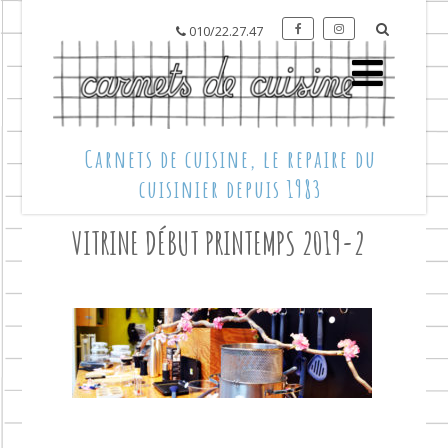
010/22.27.47
Carnets de cuisine, le repaire du
cuisinier depuis 1983
VITRINE DÉBUT PRINTEMPS 2019-2